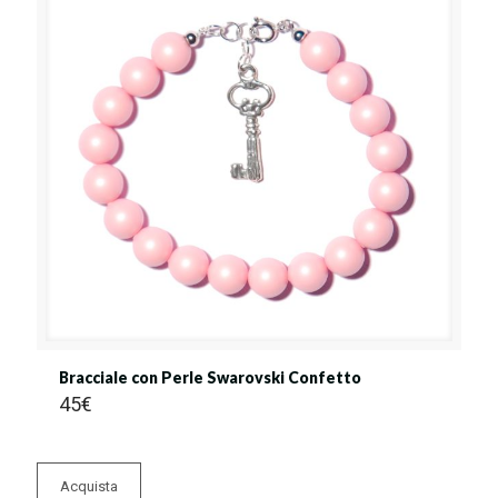
Bracciale con Perle Swarovski Confetto
45
€
Acquista